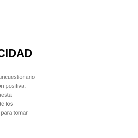
ICIDAD
uncuestionario
n positiva,
uesta
de los
 para tomar